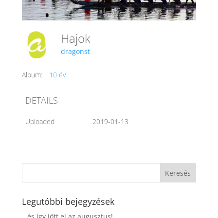
Hajok
dragonst
Album:
10 év
DETAILS
Uploaded
2019-01-13
Legutóbbi bejegyzések
…és így jött el az augusztus!